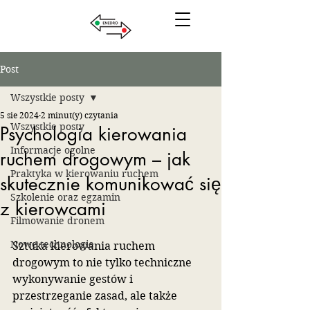
Post
Wszystkie posty
5 sie 2024
2 minut(y) czytania
Wszystkie posty
Psychologia kierowania
Informacje ogolne
ruchem drogowym – jak
Praktyka w kierowaniu ruchem
skutecznie komunikować się
Szkolenie oraz egzamin
z kierowcami
Filmowanie dronem
Nowe technologie
Sztuka kierowania ruchem 
drogowym to nie tylko techniczne 
wykonywanie gestów i 
przestrzeganie zasad, ale także 