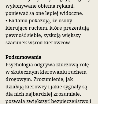
wykonywane obiema rękami, 
ponieważ są one lepiej widoczne.
• Badania pokazują, że osoby 
kierujące ruchem, które prezentują 
pewność siebie, zyskują większy 
szacunek wśród kierowców.
Podsumowanie
Psychologia odgrywa kluczową rolę 
w skutecznym kierowaniu ruchem 
drogowym. Zrozumienie, jak 
działają kierowcy i jakie sygnały są 
dla nich najbardziej zrozumiałe, 
pozwala zwiększyć bezpieczeństwo i 
płynność ruchu. Wyraźne gesty, 
kontakt wzrokowy oraz 
odpowiednie nastawienie mogą 
sprawić, że nawet w trudnych 